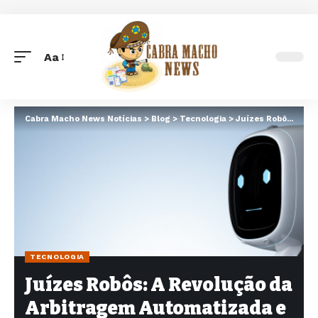
Aa
Font
Resizer
Cabra Macho News Notícias
>
Blog
>
Tecnologia
>
Juízes Robôs: A Revolução da Arbitragem Automatizada e os Desafios Éticos no Direito Negocial
TECNOLOGIA
Juízes Robôs: A Revolução da
Arbitragem Automatizada e