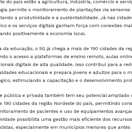
te do país estão a agricultura, indústria, comércio e serv
ogia permite o monitoramento de plantações via sensores 
ando a produtividade e a sustentabilidade. Já nas cidade
nico e os serviços digitais ganham força com conexões mais
ando positivamente a economia local.
a da educação, o 5G já chega a mais de 190 cidades da reg
tando o acesso a plataformas de ensino remoto, aulas onlin
onais digitais de alta qualidade. Isso contribui para a re
aldades educacionais e prepara jovens e adultos para o 
ógico, estimulando a capacitação e o desenvolvimento prof
e pública e privada também tem seu potencial ampliado 
e 190 cidades da região Nordeste do país, permitindo consu
nitoramento de pacientes e uso de equipamentos avançad
ividade possibilita uma gestão mais eficiente dos recurso
alistas, especialmente em municípios menores que antes