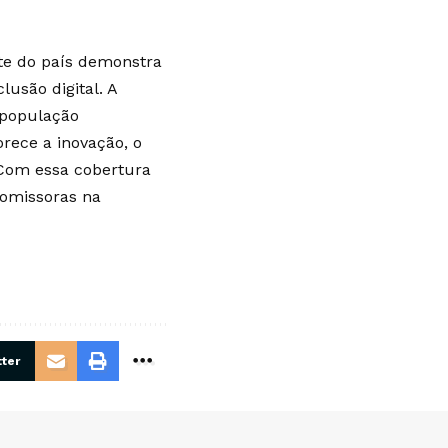
ste do país demonstra
usão digital. A
 população
rece a inovação, o
 Com essa cobertura
romissoras na
ter