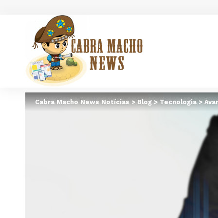
Cabra Macho News Notícias
>
Blog
>
Tecnologia
>
Ava