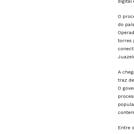
digital
O proc
do país
Operad
torres
conect
Juazei
A cheg
traz d
O gove
proces
popula
contem
Entre 