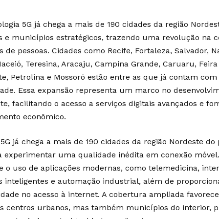
ologia 5G já chega a mais de 190 cidades da região Nordest
is e municípios estratégicos, trazendo uma revolução na c
s de pessoas. Cidades como Recife, Fortaleza, Salvador, N
Maceió, Teresina, Aracaju, Campina Grande, Caruaru, Feira
te, Petrolina e Mossoró estão entre as que já contam com 
dade. Essa expansão representa um marco no desenvolvime
te, facilitando o acesso a serviços digitais avançados e f
mento econômico.
5G já chega a mais de 190 cidades da região Nordeste do 
a experimentar uma qualidade inédita em conexão móvel.
e o uso de aplicações modernas, como telemedicina, inter
s inteligentes e automação industrial, além de proporcion
lidade no acesso à internet. A cobertura ampliada favorec
s centros urbanos, mas também municípios do interior, 