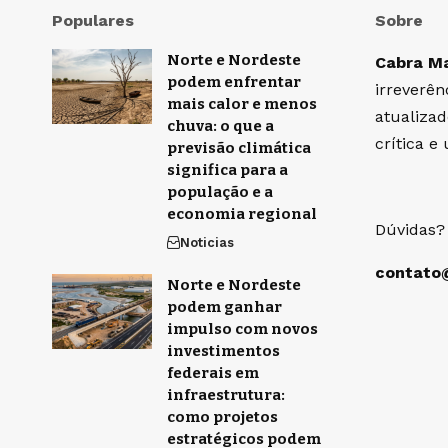
Populares
Sobre
Norte e Nordeste
Cabra M
podem enfrentar
irreverên
mais calor e menos
atualiza
chuva: o que a
crítica 
previsão climática
significa para a
população e a
economia regional
Dúvidas?
Noticias
contato
Norte e Nordeste
podem ganhar
impulso com novos
investimentos
federais em
infraestrutura:
como projetos
estratégicos podem