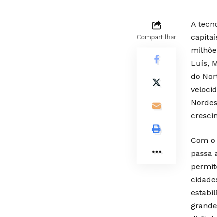
A tecn
capita
Compartilhar
milhõe
Luís, 
do Nor
veloci
Nordes
cresci
Com o 
passa 
permit
cidade
estabi
grande