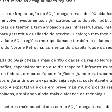
 e reduzindo as desigualdades regionais.
esso de implantação do 5G já chega a mais de 190 cidades
 envolve investimentos significativos tanto do setor públi
oras de telefonia têm ampliado suas infraestruturas, ins
 para garantir a qualidade do serviço. O esforço tem foco 
ividade 5G a regiões metropolitanas e também a cidades
ro do Norte e Petrolina, aumentando a capilaridade da red
ada do 5G já chega a mais de 190 cidades da região Nord
esafios, especialmente no que diz respeito à infraestrutu
rno federal, em parceria com órgãos reguladores, trabalha
sos e garantir que a expansão seja segura, sustentável e a
ção. A expectativa é que em breve mais municípios da re
plados, ampliando ainda mais o alcance da tecnologia.
os setores mais beneficiados com o 5G já chega a mais de 