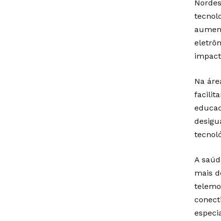
Nordes
tecnol
aument
eletrô
impact
Na áre
facili
educaci
desigu
tecnol
A saúd
mais d
telemo
conect
especi