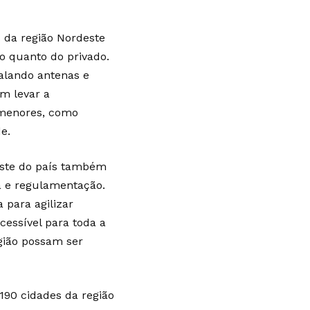
 da região Nordeste
co quanto do privado.
talando antenas e
em levar a
 menores, como
e.
este do país também
ra e regulamentação.
 para agilizar
cessível para toda a
gião possam ser
190 cidades da região