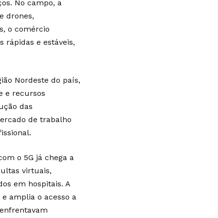
iços. No campo, a
e drones,
s, o comércio
 rápidas e estáveis,
ião Nordeste do país,
e e recursos
dução das
mercado de trabalho
issional.
com o 5G já chega a
ltas virtuais,
os em hospitais. A
s e amplia o acesso a
 enfrentavam