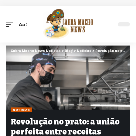
Aa
Font
Resizer
Cabra Macho News Notícias
>
Blog
>
Noticias
>
Revolução no prato: a união perfeita entre receitas tradicionais e criações contemporâneas na cozinha brasileira
NOTICIAS
Revolução no prato: a união
perfeita entre receitas