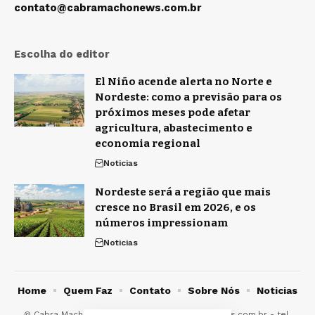
contato@cabramachonews.com.br
Escolha do editor
El Niño acende alerta no Norte e
Nordeste: como a previsão para os
próximos meses pode afetar
agricultura, abastecimento e
economia regional
Noticias
Nordeste será a região que mais
cresce no Brasil em 2026, e os
números impressionam
Noticias
Home
Quem Faz
Contato
Sobre Nós
Noticias
© Cabra Macho New -
contato@cabramachonews.com.br
- tel.