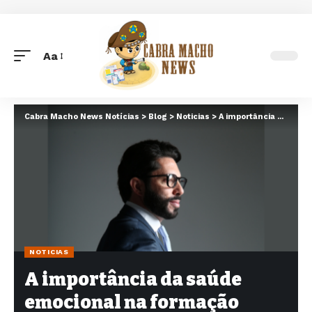
Aa
Font
Resizer
Cabra Macho News Notícias
>
Blog
>
Noticias
>
A importância da saúde emocional na formação médica
NOTICIAS
A importância da saúde
emocional na formação