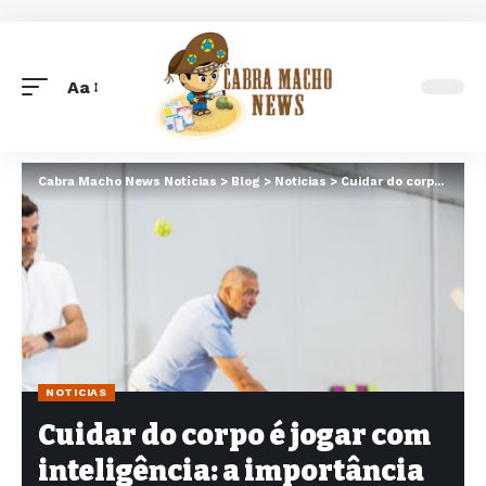
Aa
Font
Resizer
Cabra Macho News Notícias
>
Blog
>
Noticias
>
Cuidar do corpo é jogar com inteligência: a importância do descanso após a partida
NOTICIAS
Cuidar do corpo é jogar com
inteligência: a importância