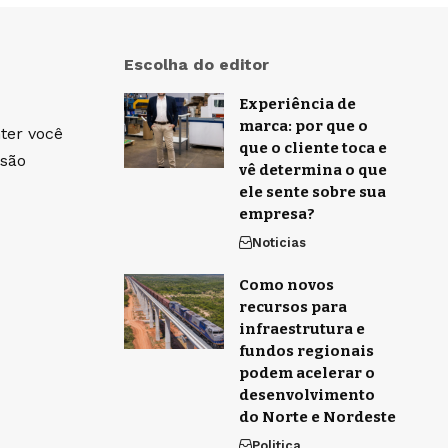
Escolha do editor
Experiência de
marca: por que o
ter você
que o cliente toca e
isão
vê determina o que
ele sente sobre sua
empresa?
Noticias
Como novos
recursos para
infraestrutura e
fundos regionais
podem acelerar o
desenvolvimento
do Norte e Nordeste
Politica