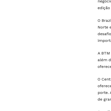
negóci
edição
O Braz
Norte 
desafi
import
A BTM 
além d
oferec
O Cent
oferec
porte.
de gra