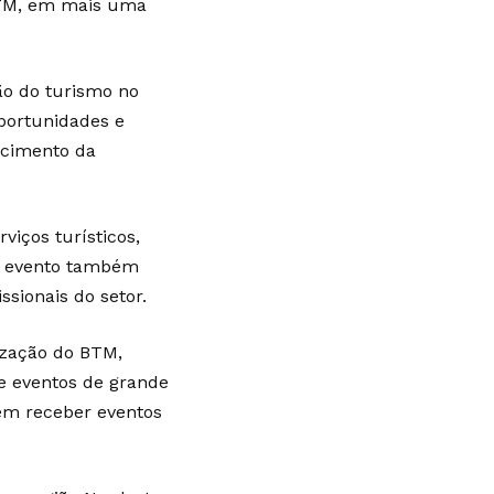
 BTM, em mais uma
ão do turismo no
oportunidades e
ecimento da
iços turísticos,
 O evento também
sionais do setor.
ização do BTM,
 e eventos de grande
 em receber eventos