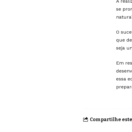
A real
se pro
naturai
O suce
que de
seja u
Em res
desenv
essa e
prepar
Compartilhe este