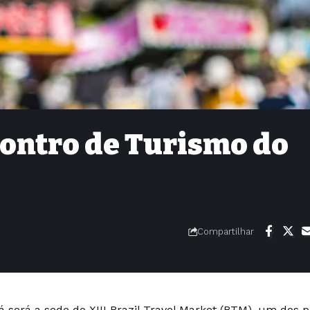
contro de Turismo do
Compartilhar
á será a sede do XIII Brazil Travel Market (BTM), um dos p