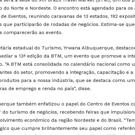
o do Norte e Nordeste. O encontro está agendado para os 
 de Eventos, reunindo caravanas de 13 estados, 192 exposi
s que participarão de rodadas de negócios. Estima-se que
s comparecerão ao evento.
etária estadual do Turismo, Yrwana Albuquerque, destaco
sediar a 13ª edição da BTM, um evento que promove a int
o. “A BTM está consolidada no calendário nacional como 
antes do setor, promovendo a integração, capacitação e a
produtos para a nossa indústria, que se destaca como u
ras de emprego e renda no país”, disse.
erque também enfatizou o papel do Centro de Eventos 
r do turismo de negócios, recebendo feiras que impulsio
olvimento econômico da região Nordeste e do Brasil. “
égico que cumpre brilhantemente seu papel como referên