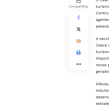
turism
Compartilhar
Centro
agente
pessoa
A secr
Ceará 
turism
import
novos 
gerado
Albuqu
induto
desenv
estrat