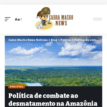
Aa
Font
Resizer
Cabra Macho News Notícias
>
Blog
>
Politica
>
Política de combate ao desmatamento na Amazônia enfrenta obstáculos para avançar no Brasil
POLITICA
Política de combate ao
desmatamento na Amazônia