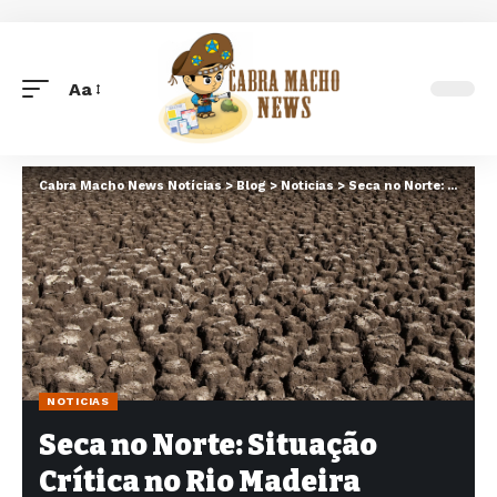
Aa
Font
Resizer
Cabra Macho News Notícias
>
Blog
>
Noticias
>
Seca no Norte: Situação Crítica no Rio Madeira
NOTICIAS
Seca no Norte: Situação
Crítica no Rio Madeira