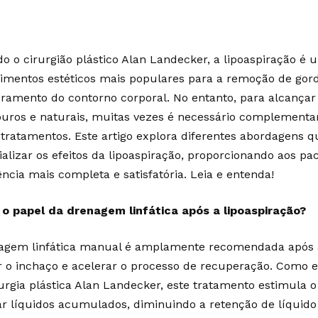
o o cirurgião plástico Alan Landecker, a lipoaspiração é 
imentos estéticos mais populares para a remoção de gord
ramento do contorno corporal. No entanto, para alcançar
uros e naturais, muitas vezes é necessário complementar
 tratamentos. Este artigo explora diferentes abordagens
ializar os efeitos da lipoaspiração, proporcionando aos p
ência mais completa e satisfatória. Leia e entenda!
 o papel da drenagem linfática após a lipoaspiração?
agem linfática manual é amplamente recomendada após a
r o inchaço e acelerar o processo de recuperação. Como ex
urgia plástica Alan Landecker, este tratamento estimula o 
ar líquidos acumulados, diminuindo a retenção de líquid