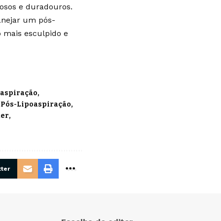
osos e duradouros.
lanejar um pós-
o mais esculpido e
oaspiração
 Pós-Lipoaspiração
ker
ter