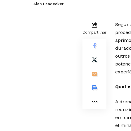
Alan Landecker
Segund
proced
Compartilhar
aprimo
durado
outros
potenc
experi
Qual é
A dren
reduzi
em cir
elimin