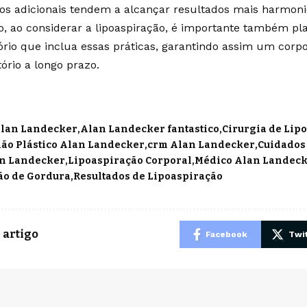
os adicionais tendem a alcançar resultados mais harmoni
so, ao considerar a lipoaspiração, é importante também p
ório que inclua essas práticas, garantindo assim um corp
tório a longo prazo.
lan Landecker
Alan Landecker fantastico
Cirurgia de Lip
ião Plástico Alan Landecker
crm Alan Landecker
Cuidados
an Landecker
Lipoaspiração Corporal
Médico Alan Landec
o de Gordura
Resultados de Lipoaspiração
 artigo
Facebook
Twit