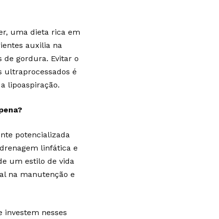
r, uma dieta rica em
ientes auxilia na
de gordura. Evitar o
s ultraprocessados é
a lipoaspiração.
 pena?
ente potencializada
renagem linfática e
de um estilo de vida
ial na manutenção e
ue investem nesses