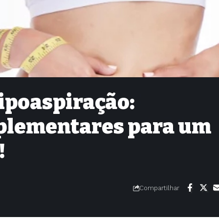
lipoaspiração:
plementares para um
!
Compartilhar