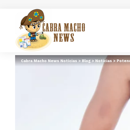
Cabra Macho News Notícias
>
Blog
>
Noticias
>
Potenc