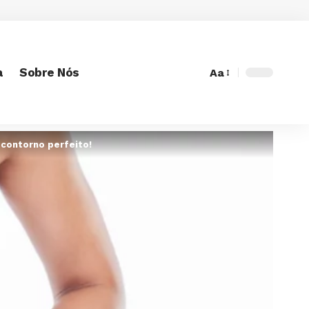
a
Sobre Nós
Aa
Font
Resizer
 contorno perfeito!