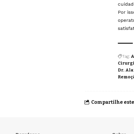
cuidad
Por is
operat
satisfa
Tag:
A
Cirurg
Dr. Al
Remoçã
Compartilhe este