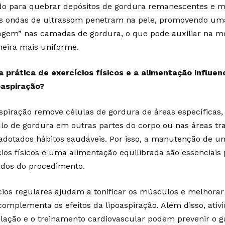
ado para quebrar depósitos de gordura remanescentes e m
As ondas de ultrassom penetram na pele, promovendo um
gem” nas camadas de gordura, o que pode auxiliar na 
eira mais uniforme.
 prática de exercícios físicos e a alimentação influe
oaspiração?
aspiração remove células de gordura de áreas específicas
o de gordura em outras partes do corpo ou nas áreas tra
adotados hábitos saudáveis. Por isso, a manutenção de u
cios físicos e uma alimentação equilibrada são essenciais
ados do procedimento.
cios regulares ajudam a tonificar os músculos e melhorar 
complementa os efeitos da lipoaspiração. Além disso, ati
ação e o treinamento cardiovascular podem prevenir o g