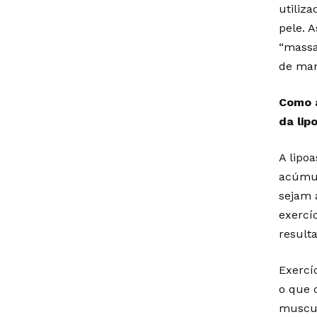
utiliz
pele. 
“massa
de man
Como a
da lip
A lipo
acúmul
sejam 
exercí
result
Exercí
o que 
muscul