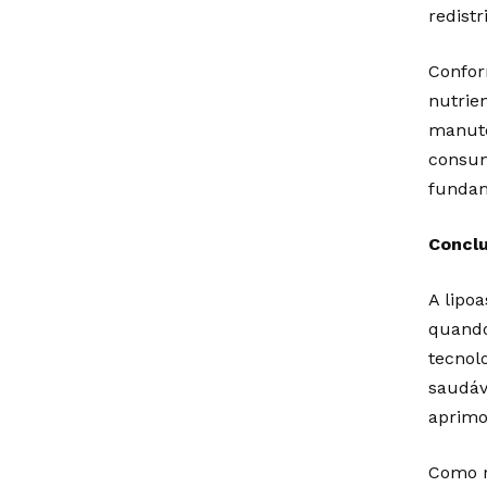
redist
Confor
nutrie
manute
consum
fundam
Conclu
A lipoa
quando
tecnol
saudáv
aprimo
Como r