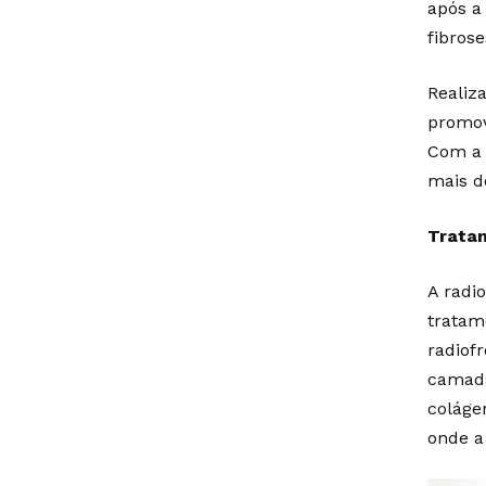
após a
fibros
Realiz
promov
Com a 
mais de
Tratam
A radi
tratam
radiof
camada
coláge
onde a