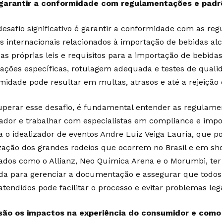
arantir a conformidade com regulamentações e padrõ
desafio significativo é garantir a conformidade com as re
s internacionais relacionados à importação de bebidas alc
as próprias leis e requisitos para a importação de bebida
icações específicas, rotulagem adequada e testes de quali
midade pode resultar em multas, atrasos e até a rejeição 
uperar esse desafio, é fundamental entender as regulame
ador e trabalhar com especialistas em compliance e imp
ta o idealizador de eventos Andre Luiz Veiga Lauria, que p
zação dos grandes rodeios que ocorrem no Brasil e em sh
dos como o Allianz, Neo Química Arena e o Morumbi, te
da para gerenciar a documentação e assegurar que todos o
tendidos pode facilitar o processo e evitar problemas lega
são os impactos na experiência do consumidor e como 