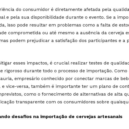
riência do consumidor é diretamente afetada pela qualida
nal e pela sua disponibilidade durante o evento. Se a imp
da, isso pode resultar em problemas como a falta de est
ade comprometida ou até mesmo a ausência da cerveja e
mas podem prejudicar a satisfação dos participantes e a 
.
itigar esses impactos, é crucial realizar testes de qualid
le rigoroso durante todo o processo de importação. Como
Lauria, empresário conhecido por conectar marcas de bebi
 e vice-versa, também é importante ter um plano de conti
previstos, como o fornecimento de alternativas de alta 
cação transparente com os consumidores sobre quaisq
ndo desafios na importação de cervejas artesanais