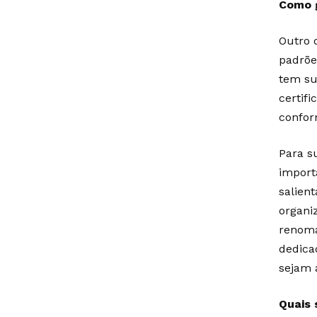
Como g
Outro 
padrõe
tem su
certif
confor
Para s
import
salien
organi
renoma
dedica
sejam a
Quais 