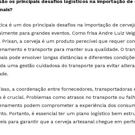
são os principais desafios logísticos na importação de
nais?
stica é um dos principais desafios na importação de cerveja
almente para grandes eventos. Como frisa Andre Luiz Veig
 Prixan, a cerveja é um produto perecível que requer con
namento e transporte para manter sua qualidade. O tran
nais pode envolver longas distâncias e diferentes condiçõe
a uma gestão cuidadosa do transporte para evitar altera
ade.
isso, a coordenação entre fornecedores, transportadoras 
s é crucial. Problemas como atrasos no transporte ou fal
namento podem comprometer a experiência dos consumi
nto. Portanto, é essencial ter um plano logístico bem estr
veis para garantir que a cerveja artesanal chegue em perfe