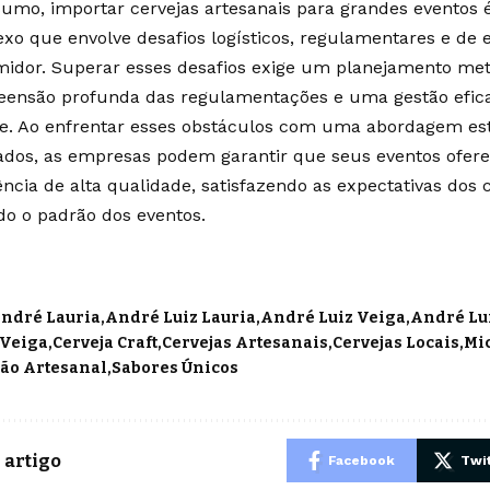
umo, importar cervejas artesanais para grandes eventos
xo que envolve desafios logísticos, regulamentares e de 
idor. Superar esses desafios exige um planejamento me
ensão profunda das regulamentações e uma gestão eficaz
e. Ao enfrentar esses obstáculos com uma abordagem est
dos, as empresas podem garantir que seus eventos ofe
ência de alta qualidade, satisfazendo as expectativas dos
do o padrão dos eventos.
ndré Lauria
André Luiz Lauria
André Luiz Veiga
André Lui
Veiga
Cerveja Craft
Cervejas Artesanais
Cervejas Locais
Mi
ão Artesanal
Sabores Únicos
 artigo
Facebook
Twit