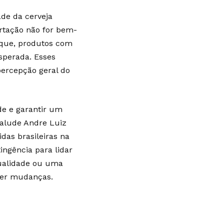
de da cerveja
ortação não for bem-
oque, produtos com
sperada. Esses
percepção geral do
ade e garantir um
 alude Andre Luiz
das brasileiras na
ngência para lidar
qualidade ou uma
uer mudanças.