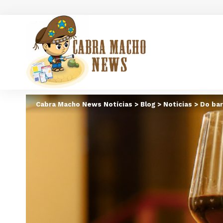
Cabra Macho News Notícias
>
Blog
>
Noticias
>
Do bar