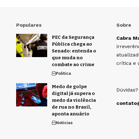
Populares
Sobre
PEC da Segurança
Cabra M
Pública chega ao
irreverên
Senado: entenda o
atualiza
que muda no
crítica 
combate ao crime
Politica
Medo de golpe
Dúvidas?
digital já supera o
medo da violência
contato
de rua no Brasil,
aponta anuário
Noticias