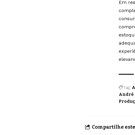
Em res
comple
consum
compre
estoqu
adequa
experi
elevan
Tag:
A
André 
Produç
Compartilhe este