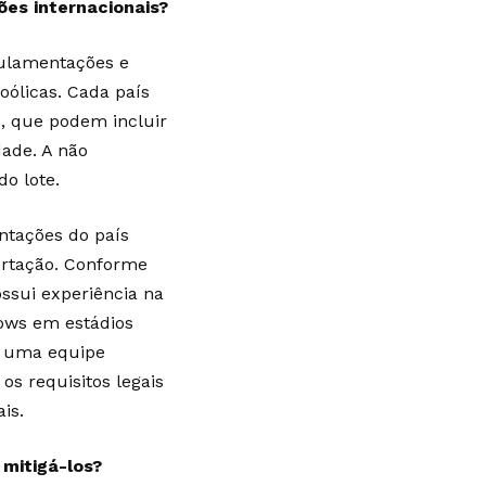
es internacionais?
gulamentações e
oólicas. Cada país
s, que podem incluir
dade. A não
do lote.
ntações do país
ortação. Conforme
ossui experiência na
ows em estádios
r uma equipe
s requisitos legais
is.
mitigá-los?