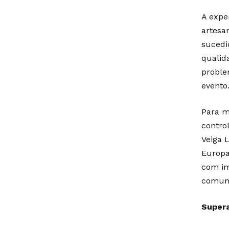
A expe
artesa
sucedi
qualid
proble
evento
Para m
contro
Veiga 
Europa
com im
comuni
Supera