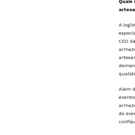
Quais 
artesa
A logí
especi
CEO da
armaze
artesa
demand
qualid
Além d
evento
armaze
do eve
confiá