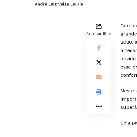
André Luiz Veiga Lauria
Como e
grande
Compartilhar
2020, 
artesa
devido
esse p
confor
Neste 
import
superá
Leia p