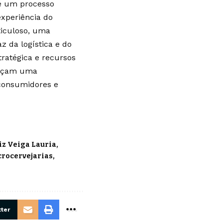
 é um processo
experiência do
ticuloso, uma
 da logística e do
ratégica e recursos
reçam uma
 consumidores e
z Veiga Lauria
crocervejarias
ter