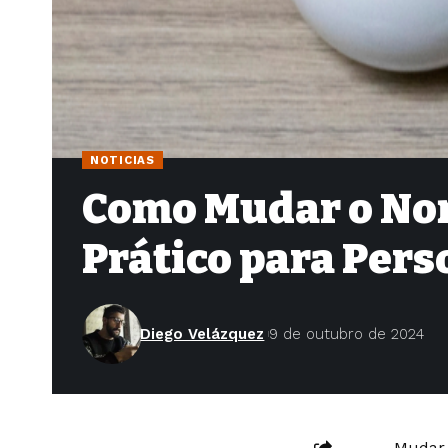
NOTICIAS
Como Mudar o No
Prático para Pers
Diego Velázquez
9 de outubro de 2024
Mudar 