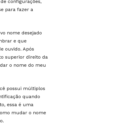
de configurações,
e para fazer a
novo nome desejado
mbrar e que
de ouvido. Após
o superior direito da
mudar o nome do meu
cê possui múltiplos
entificação quando
to, essa é uma
r como mudar o nome
o.