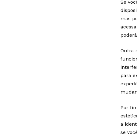
Se voc
dispos
mas po
acessar
poderá
Outra 
funcio
interf
para e
experi
mudanç
Por fi
estéti
a iden
se voc