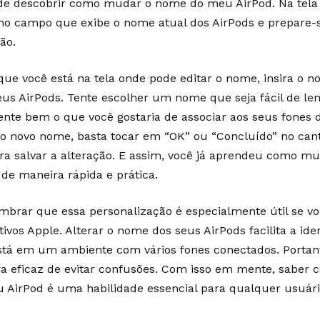
de descobrir como mudar o nome do meu AirPod. Na tela 
no campo que exibe o nome atual dos AirPods e prepare-s
ão.
que você está na tela onde pode editar o nome, insira o 
eus AirPods. Tente escolher um nome que seja fácil de le
ente bem o que você gostaria de associar aos seus fones 
r o novo nome, basta tocar em “OK” ou “Concluído” no cant
ara salvar a alteração. E assim, você já aprendeu como 
 de maneira rápida e prática.
embrar que essa personalização é especialmente útil se vo
tivos Apple. Alterar o nome dos seus AirPods facilita a id
stá em um ambiente com vários fones conectados. Portan
a eficaz de evitar confusões. Com isso em mente, sabe
 AirPod é uma habilidade essencial para qualquer usuári