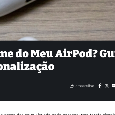
me do Meu AirPod? Gu
onalização
Compartilhar
o nome dos seus AirPods pode parecer uma tarefa simpl