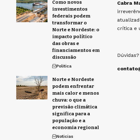
Como novos
Cabra M
investimentos
irreverên
federais podem
atualiza
transformar o
crítica 
Norte e Nordeste: o
impacto político
das obras e
financiamentos em
Dúvidas?
discussão
Politica
contato
Norte e Nordeste
podem enfrentar
mais calor e menos
chuva: o que a
previsão climática
significa para a
população e a
economia regional
Noticias