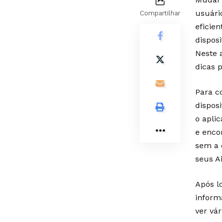
usuári
Compartilhar
eficie
dispos
Neste 
dicas 
Para c
dispos
o apli
e enco
sem a 
seus A
Após lo
inform
ver vá