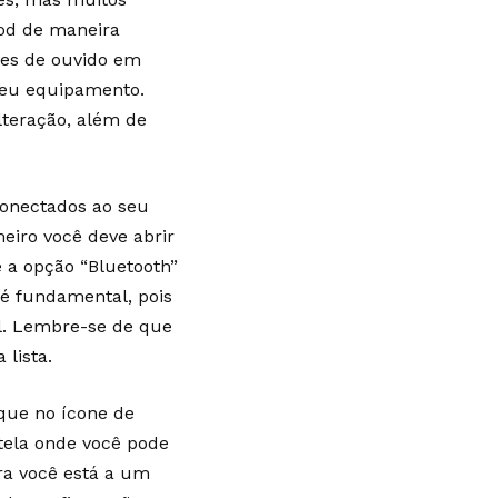
od de maneira
ones de ouvido em
seu equipamento.
lteração, além de
conectados ao seu
eiro você deve abrir
e a opção “Bluetooth”
o é fundamental, pois
l. Lembre-se de que
 lista.
ique no ícone de
 tela onde você pode
ra você está a um