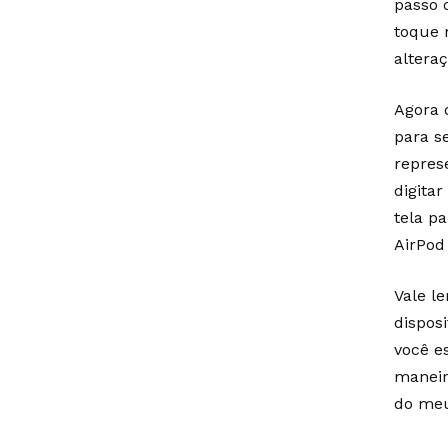
passo 
toque 
alteraç
Agora 
para s
repres
digita
tela p
AirPod
Vale l
disposi
você e
maneir
do meu