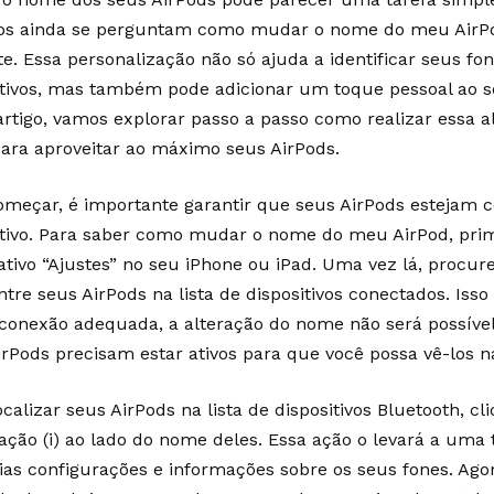
os ainda se perguntam como mudar o nome do meu AirP
nte. Essa personalização não só ajuda a identificar seus f
itivos, mas também pode adicionar um toque pessoal ao 
artigo, vamos explorar passo a passo como realizar essa a
para aproveitar ao máximo seus AirPods.
omeçar, é importante garantir que seus AirPods estejam 
itivo. Para saber como mudar o nome do meu AirPod, prim
cativo “Ajustes” no seu iPhone ou iPad. Uma vez lá, procur
ntre seus AirPods na lista de dispositivos conectados. Iss
conexão adequada, a alteração do nome não será possíve
irPods precisam estar ativos para que você possa vê-los na
calizar seus AirPods na lista de dispositivos Bluetooth, cl
ação (i) ao lado do nome deles. Essa ação o levará a uma
rias configurações e informações sobre os seus fones. Ago