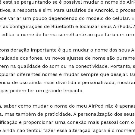
ê está se perguntando se é possível mudar o nome do Ai
itivos, a resposta é sim! Para usuários de Android, o proc
de variar um pouco dependendo do modelo do celular. E
 as configurações de Bluetooth e localizar seus AirPods. A
 editar o nome de forma semelhante ao que faria em um d
consideração importante é que mudar o nome dos seus Ai
nalidade dos fones. Os novos ajustes de nome são puramen
erem na qualidade do som ou na conectividade. Portanto, s
xplorar diferentes nomes e mudar sempre que desejar. Is
ência de uso ainda mais divertida e personalizada, most
as podem ter um grande impacto.
m, saber como mudar o nome do meu AirPod não é apena
ca, mas também de praticidade. A personalização dos seus 
tificação e proporcionar uma conexão mais pessoal com o d
ê ainda não tentou fazer essa alteração, agora é o moment